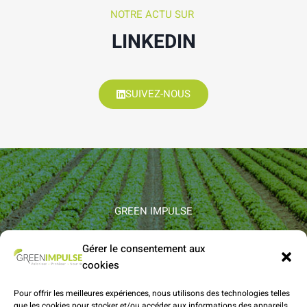
NOTRE ACTU SUR
LINKEDIN
SUIVEZ-NOUS
GREEN IMPULSE
DES QUESTIONS ?
Gérer le consentement aux
cookies
BESOIN D'INFORMATIONS ?
Pour offrir les meilleures expériences, nous utilisons des technologies telles
que les cookies pour stocker et/ou accéder aux informations des appareils.